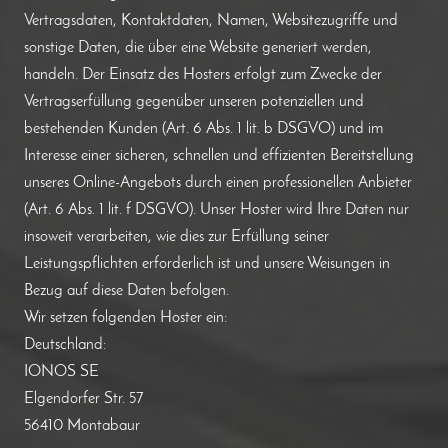
Vertragsdaten, Kontaktdaten, Namen, Websitezugriffe und
sonstige Daten, die über eine Website generiert werden,
handeln. Der Einsatz des Hosters erfolgt zum Zwecke der
Vertragserfüllung gegenüber unseren potenziellen und
bestehenden Kunden (Art. 6 Abs. 1 lit. b DSGVO) und im
Interesse einer sicheren, schnellen und effizienten Bereitstellung
unseres Online-Angebots durch einen professionellen Anbieter
(Art. 6 Abs. 1 lit. f DSGVO). Unser Hoster wird Ihre Daten nur
insoweit verarbeiten, wie dies zur Erfüllung seiner
Leistungspflichten erforderlich ist und unsere Weisungen in
Bezug auf diese Daten befolgen.
Wir setzen folgenden Hoster ein:
Deutschland:
IONOS SE
Elgendorfer Str. 57
56410 Montabaur